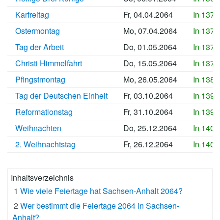
Karfreitag
Fr, 04.04.2064
In 1375
Ostermontag
Mo, 07.04.2064
In 1375
Tag der Arbeit
Do, 01.05.2064
In 1377
Christi Himmelfahrt
Do, 15.05.2064
In 1379
Pfingstmontag
Mo, 26.05.2064
In 1380
Tag der Deutschen Einheit
Fr, 03.10.2064
In 1393
Reformationstag
Fr, 31.10.2064
In 1396
Weihnachten
Do, 25.12.2064
In 1401
2. Weihnachtstag
Fr, 26.12.2064
In 1401
Inhaltsverzeichnis
1
Wie viele Feiertage hat Sachsen-Anhalt 2064?
2
Wer bestimmt die Feiertage 2064 in Sachsen-
Anhalt?