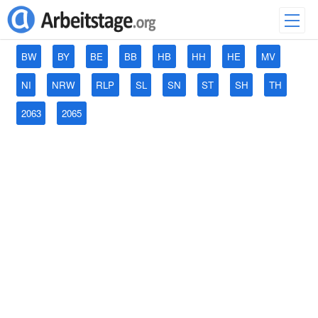
BW
BY
BE
BB
HB
HH
HE
MV
NI
NRW
RLP
SL
SN
ST
SH
TH
2063
2065