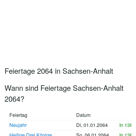
Feiertage 2064 in Sachsen-Anhalt
Wann sind Feiertage Sachsen-Anhalt
2064?
Feiertag
Datum
Neujahr
Di, 01.01.2064
In 1365
Heilige Drei Könige
So, 06.01.2064
In 1366