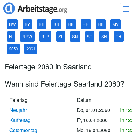
BW
BY
BE
BB
HB
HH
HE
MV
NI
NRW
RLP
SL
SN
ST
SH
TH
2059
2061
Feiertage 2060 in Saarland
Wann sind Feiertage Saarland 2060?
Feiertag
Datum
Neujahr
Do, 01.01.2060
In 1220
Karfreitag
Fr, 16.04.2060
In 1230
Ostermontag
Mo, 19.04.2060
In 1231