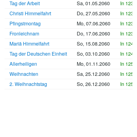
Tag der Arbeit
Sa, 01.05.2060
In 1232
Christi Himmelfahrt
Do, 27.05.2060
In 1234
Pfingstmontag
Mo, 07.06.2060
In 1235
Fronleichnam
Do, 17.06.2060
In 1236
Mariä Himmelfahrt
So, 15.08.2060
In 1242
Tag der Deutschen Einheit
So, 03.10.2060
In 1247
Allerheiligen
Mo, 01.11.2060
In 1250
Weihnachten
Sa, 25.12.2060
In 1256
2. Weihnachtstag
So, 26.12.2060
In 1256