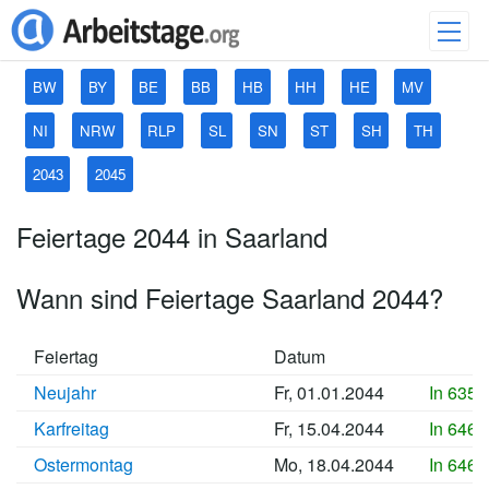
BW
BY
BE
BB
HB
HH
HE
MV
NI
NRW
RLP
SL
SN
ST
SH
TH
2043
2045
Feiertage 2044 in Saarland
Wann sind Feiertage Saarland 2044?
Feiertag
Datum
Neujahr
Fr, 01.01.2044
In 6357
Karfreitag
Fr, 15.04.2044
In 6462
Ostermontag
Mo, 18.04.2044
In 6465