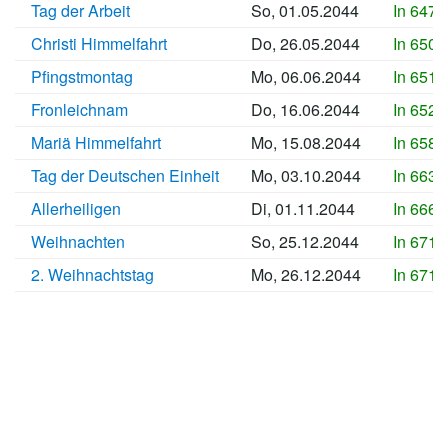
Tag der Arbeit
So, 01.05.2044
In 6478
Christi Himmelfahrt
Do, 26.05.2044
In 6503
Pfingstmontag
Mo, 06.06.2044
In 6514
Fronleichnam
Do, 16.06.2044
In 6524
Mariä Himmelfahrt
Mo, 15.08.2044
In 6584
Tag der Deutschen Einheit
Mo, 03.10.2044
In 6633
Allerheiligen
Di, 01.11.2044
In 6662
Weihnachten
So, 25.12.2044
In 6716
2. Weihnachtstag
Mo, 26.12.2044
In 6717