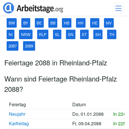
BW
BY
BE
BB
HB
HH
HE
MV
NI
NRW
RLP
SL
SN
ST
SH
TH
2087
2089
Feiertage 2088 in Rheinland-Pfalz
Wann sind Feiertage Rheinland-Pfalz
2088?
Feiertag
Datum
Neujahr
Do, 01.01.2088
In 2242
Karfreitag
Fr, 09.04.2088
In 2252