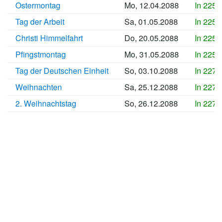
Ostermontag
Mo, 12.04.2088
In 2252
Tag der Arbeit
Sa, 01.05.2088
In 2254
Christi Himmelfahrt
Do, 20.05.2088
In 2256
Pfingstmontag
Mo, 31.05.2088
In 2257
Tag der Deutschen Einheit
So, 03.10.2088
In 2270
Weihnachten
Sa, 25.12.2088
In 2278
2. Weihnachtstag
So, 26.12.2088
In 2278