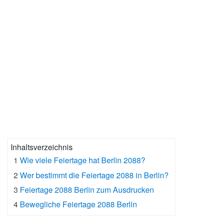
Inhaltsverzeichnis
1
Wie viele Feiertage hat Berlin 2088?
2
Wer bestimmt die Feiertage 2088 in Berlin?
3
Feiertage 2088 Berlin zum Ausdrucken
4
Bewegliche Feiertage 2088 Berlin