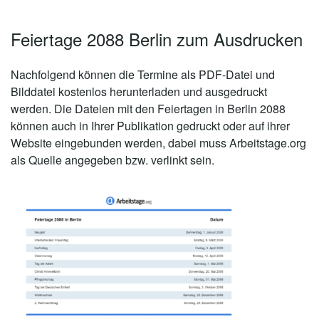
Feiertage 2088 Berlin zum Ausdrucken
Nachfolgend können die Termine als PDF-Datei und
Bilddatei kostenlos herunterladen und ausgedruckt
werden. Die Dateien mit den Feiertagen in Berlin 2088
können auch in Ihrer Publikation gedruckt oder auf ihrer
Website eingebunden werden, dabei muss Arbeitstage.org
als Quelle angegeben bzw. verlinkt sein.