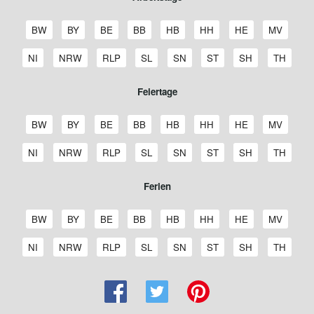
A
A
A
A
A
A
A
A
BW
BY
BE
BB
HB
HH
HE
MV
r
r
r
r
r
r
r
r
b
b
b
b
b
b
b
b
A
A
A
A
A
A
A
A
NI
NRW
RLP
SL
SN
ST
SH
TH
e
e
e
e
e
e
e
e
r
r
r
r
r
r
r
r
i
i
i
i
i
i
i
i
b
b
b
b
b
b
b
b
Feiertage
t
t
t
t
t
t
t
t
e
e
e
e
e
e
e
e
s
s
s
s
s
s
s
s
i
i
i
i
i
i
i
i
t
t
t
t
t
t
t
t
F
F
F
F
F
F
F
F
t
t
t
t
t
t
t
t
BW
BY
BE
BB
HB
HH
HE
MV
a
a
a
a
a
a
a
a
e
e
e
e
e
e
e
e
s
s
s
s
s
s
s
s
g
g
g
g
g
g
g
g
i
i
i
i
i
i
i
i
t
t
t
t
t
t
t
t
F
F
F
F
F
F
F
F
NI
NRW
RLP
SL
SN
ST
SH
TH
e
e
e
e
e
e
e
e
e
e
e
e
e
e
e
e
a
a
a
a
a
a
a
a
e
e
e
e
e
e
e
e
B
B
B
B
B
H
H
M
r
r
r
r
r
r
r
r
g
g
g
g
g
g
g
g
i
i
i
i
i
i
i
i
Ferien
a
a
e
r
r
a
e
e
t
t
t
t
t
t
t
t
e
e
e
e
e
e
e
e
e
e
e
e
e
e
e
e
d
y
r
a
e
m
s
c
a
a
a
a
a
a
a
a
N
N
R
S
S
S
S
T
r
r
r
r
r
r
r
r
e
e
l
n
m
b
s
k
g
g
g
g
g
g
g
g
i
o
h
a
a
a
c
h
S
S
S
S
S
S
S
S
t
t
t
t
t
t
t
t
BW
BY
BE
BB
HB
HH
HE
MV
n
r
i
d
e
u
e
l
e
e
e
e
e
e
e
e
e
r
e
a
c
c
h
ü
c
c
c
c
c
c
c
c
a
a
a
a
a
a
a
a
-
n
n
e
n
r
n
e
B
B
B
B
B
H
H
M
d
d
i
r
h
h
l
r
h
h
h
h
h
h
h
h
g
g
g
g
g
g
g
g
S
S
S
S
S
S
S
S
NI
NRW
RLP
SL
SN
ST
SH
TH
W
n
g
n
a
a
e
r
r
a
e
e
e
r
n
l
s
s
e
i
u
u
u
u
u
u
u
u
e
e
e
e
e
e
e
e
c
c
c
c
c
c
c
c
ü
b
b
d
y
r
a
e
m
s
c
r
h
l
a
e
e
s
n
l
l
l
l
l
l
l
l
N
N
R
S
S
S
S
T
h
h
h
h
h
h
h
h
r
u
u
e
e
l
n
m
b
s
k
s
e
a
n
n
n
w
g
f
f
f
f
f
f
f
f
i
o
h
a
a
a
c
h
u
u
u
u
u
u
u
u
t
r
r
n
r
i
d
e
u
e
l
a
i
n
d
-
i
e
e
e
e
e
e
e
e
e
e
r
e
a
c
c
h
ü
l
l
l
l
l
l
l
l
t
g
g
-
n
n
e
n
r
n
e
c
n
d
A
g
n
r
r
r
r
r
r
r
r
d
d
i
r
h
h
l
r
f
f
f
f
f
f
f
f