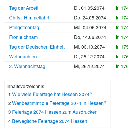
Tag der Arbeit
Di, 01.05.2074
In 1743
Christi Himmelfahrt
Do, 24.05.2074
In 1745
Pfingstmontag
Mo, 04.06.2074
In 1746
Fronleichnam
Do, 14.06.2074
In 1747
Tag der Deutschen Einheit
Mi, 03.10.2074
In 1759
Weihnachten
Di, 25.12.2074
In 1767
2. Weihnachtstag
Mi, 26.12.2074
In 1767
Inhaltsverzeichnis
1
Wie viele Feiertage hat Hessen 2074?
2
Wer bestimmt die Feiertage 2074 in Hessen?
3
Feiertage 2074 Hessen zum Ausdrucken
4
Bewegliche Feiertage 2074 Hessen