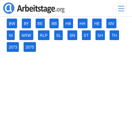
BW
BY
BE
BB
HB
HH
HE
MV
NI
NRW
RLP
SL
SN
ST
SH
TH
2073
2075