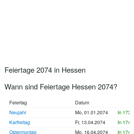
Feiertage 2074 in Hessen
Wann sind Feiertage Hessen 2074?
Feiertag
Datum
Neujahr
Mo, 01.01.2074
In 1731
Karfreitag
Fr, 13.04.2074
In 1741
Ostermontag
Mo, 16.04.2074
In 1742