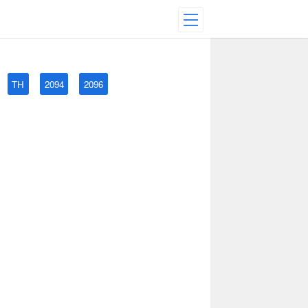
TH
2094
2096