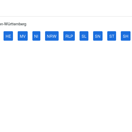
en-Württemberg
HE
MV
NI
NRW
RLP
SL
SN
ST
SH