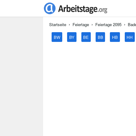
Startseite
Feiertage
Feiertage 2095
Bad
BW
BY
BE
BB
HB
HH