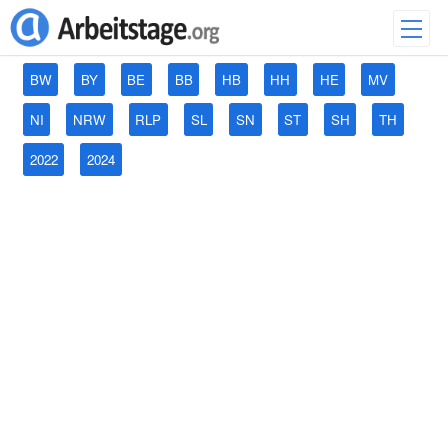
BW
BY
BE
BB
HB
HH
HE
MV
NI
NRW
RLP
SL
SN
ST
SH
TH
2022
2024