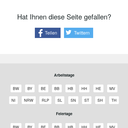
Hat Ihnen diese Seite gefallen?
Teilen
Twittern
Arbeitstage
A
A
A
A
A
A
A
A
BW
BY
BE
BB
HB
HH
HE
MV
r
r
r
r
r
r
r
r
b
b
b
b
b
b
b
b
A
A
A
A
A
A
A
A
NI
NRW
RLP
SL
SN
ST
SH
TH
e
e
e
e
e
e
e
e
r
r
r
r
r
r
r
r
i
i
i
i
i
i
i
i
b
b
b
b
b
b
b
b
Feiertage
t
t
t
t
t
t
t
t
e
e
e
e
e
e
e
e
s
s
s
s
s
s
s
s
i
i
i
i
i
i
i
i
t
t
t
t
t
t
t
t
F
F
F
F
F
F
F
F
t
t
t
t
t
t
t
t
BW
BY
BE
BB
HB
HH
HE
MV