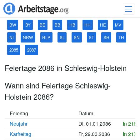
BW
BY
BE
BB
HB
HH
HE
MV
NI
NRW
RLP
SL
SN
ST
SH
TH
2085
2087
Feiertage 2086 in Schleswig-Holstein
Wann sind Feiertage Schleswig-
Holstein 2086?
Feiertag
Datum
Neujahr
Di, 01.01.2086
In 2169
Karfreitag
Fr, 29.03.2086
In 2178