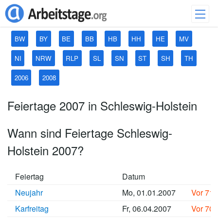
BW
BY
BE
BB
HB
HH
HE
MV
NI
NRW
RLP
SL
SN
ST
SH
TH
2006
2008
Feiertage 2007 in Schleswig-Holstein
Wann sind Feiertage Schleswig-
Holstein 2007?
Feiertag
Datum
Neujahr
Mo, 01.01.2007
Vor 71
Karfreitag
Fr, 06.04.2007
Vor 70