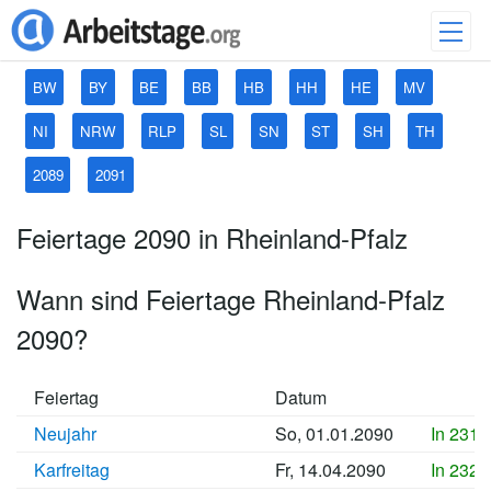
BW
BY
BE
BB
HB
HH
HE
MV
NI
NRW
RLP
SL
SN
ST
SH
TH
2089
2091
Feiertage 2090 in Rheinland-Pfalz
Wann sind Feiertage Rheinland-Pfalz
2090?
Feiertag
Datum
Neujahr
So, 01.01.2090
In 2315
Karfreitag
Fr, 14.04.2090
In 2326