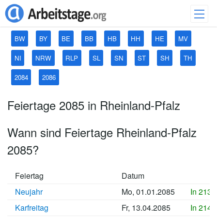
BW
BY
BE
BB
HB
HH
HE
MV
NI
NRW
RLP
SL
SN
ST
SH
TH
2084
2086
Feiertage 2085 in Rheinland-Pfalz
Wann sind Feiertage Rheinland-Pfalz
2085?
Feiertag
Datum
Neujahr
Mo, 01.01.2085
In 2133
Karfreitag
Fr, 13.04.2085
In 2143