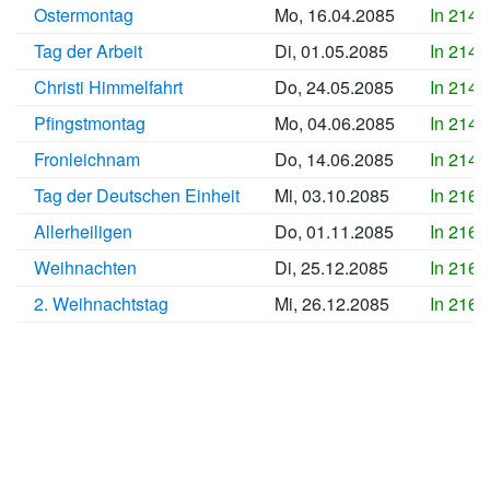
Ostermontag
Mo, 16.04.2085
In 2143
Tag der Arbeit
Di, 01.05.2085
In 2145
Christi Himmelfahrt
Do, 24.05.2085
In 2147
Pfingstmontag
Mo, 04.06.2085
In 2148
Fronleichnam
Do, 14.06.2085
In 2149
Tag der Deutschen Einheit
Mi, 03.10.2085
In 2160
Allerheiligen
Do, 01.11.2085
In 2163
Weihnachten
Di, 25.12.2085
In 2168
2. Weihnachtstag
Mi, 26.12.2085
In 2169