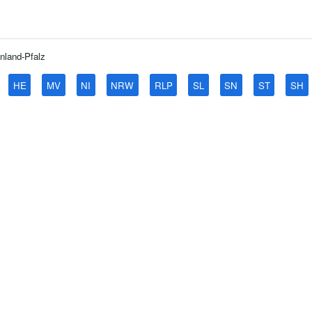
nland-Pfalz
HE
MV
NI
NRW
RLP
SL
SN
ST
SH