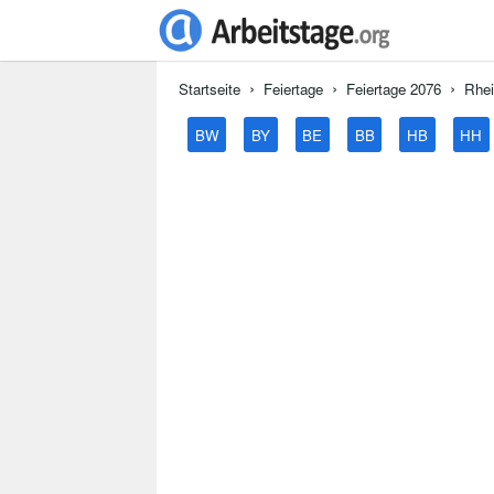
Startseite
Feiertage
Feiertage 2076
Rhei
BW
BY
BE
BB
HB
HH