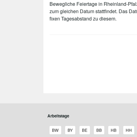
Bewegliche Feiertage in Rheinland-Pfalz
zum gleichen Datum stattfindet. Das Da
fixen Tagesabstand zu diesem.
Arbeitstage
A
A
A
A
A
A
BW
BY
BE
BB
HB
HH
r
r
r
r
r
r