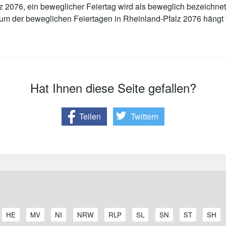
 2076, ein beweglicher Feiertag wird als beweglich bezeichnet
tum der beweglichen Feiertagen in Rheinland-Pfalz 2076 häng
Hat Ihnen diese Seite gefallen?
Teilen
Twittern
A
A
A
A
A
A
A
A
A
HE
MV
NI
NRW
RLP
SL
SN
ST
SH
r
r
r
r
r
r
r
r
r