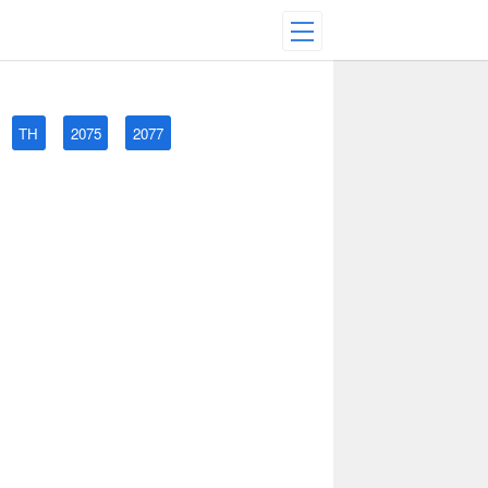
TH
2075
2077