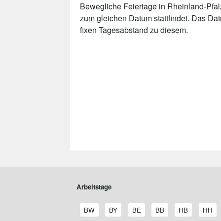
Bewegliche Feiertage in Rheinland-Pfalz
zum gleichen Datum stattfindet. Das Da
fixen Tagesabstand zu diesem.
Arbeitstage
A
A
A
A
A
A
BW
BY
BE
BB
HB
HH
r
r
r
r
r
r