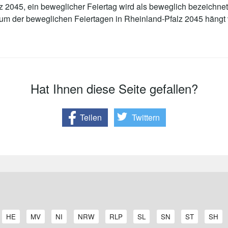
 2045, ein beweglicher Feiertag wird als beweglich bezeichnet
tum der beweglichen Feiertagen in Rheinland-Pfalz 2045 häng
Hat Ihnen diese Seite gefallen?
Teilen
Twittern
A
A
A
A
A
A
A
A
A
HE
MV
NI
NRW
RLP
SL
SN
ST
SH
r
r
r
r
r
r
r
r
r