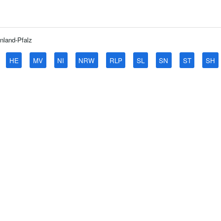
nland-Pfalz
HE
MV
NI
NRW
RLP
SL
SN
ST
SH