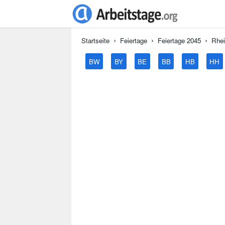
Startseite
Feiertage
Feiertage 2045
Rhei
BW
BY
BE
BB
HB
HH