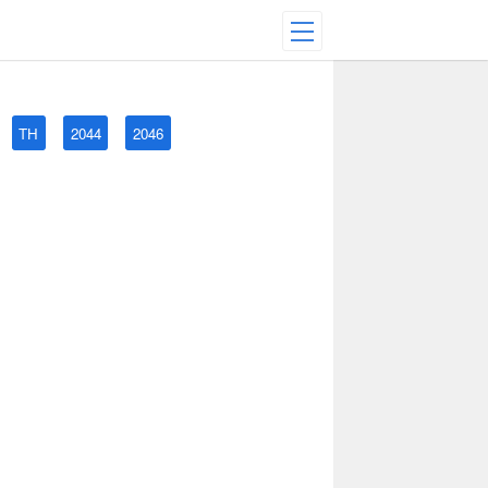
TH
2044
2046