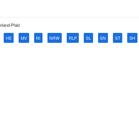
nland-Pfalz
HE
MV
NI
NRW
RLP
SL
SN
ST
SH