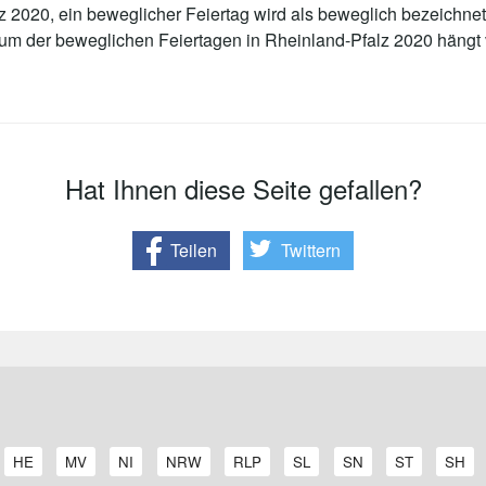
 2020, ein beweglicher Feiertag wird als beweglich bezeichnet
tum der beweglichen Feiertagen in Rheinland-Pfalz 2020 häng
Hat Ihnen diese Seite gefallen?
Teilen
Twittern
A
A
A
A
A
A
A
A
A
HE
MV
NI
NRW
RLP
SL
SN
ST
SH
r
r
r
r
r
r
r
r
r