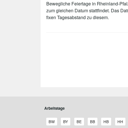
Bewegliche Feiertage in Rheinland-Pfalz
zum gleichen Datum stattfindet. Das Da
fixen Tagesabstand zu diesem.
Arbeitstage
A
A
A
A
A
A
BW
BY
BE
BB
HB
HH
r
r
r
r
r
r