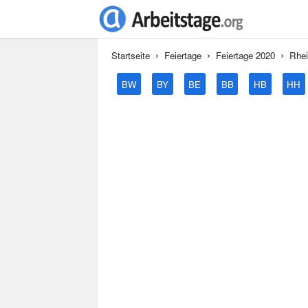
Startseite
Feiertage
Feiertage 2020
Rhei
BW
BY
BE
BB
HB
HH