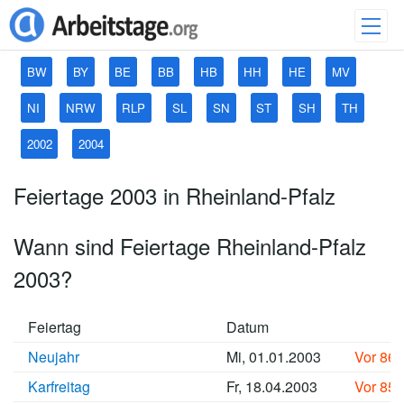
BW
BY
BE
BB
HB
HH
HE
MV
NI
NRW
RLP
SL
SN
ST
SH
TH
2002
2004
Feiertage 2003 in Rheinland-Pfalz
Wann sind Feiertage Rheinland-Pfalz
2003?
Feiertag
Datum
Neujahr
Mi, 01.01.2003
Vor 86
Karfreitag
Fr, 18.04.2003
Vor 85