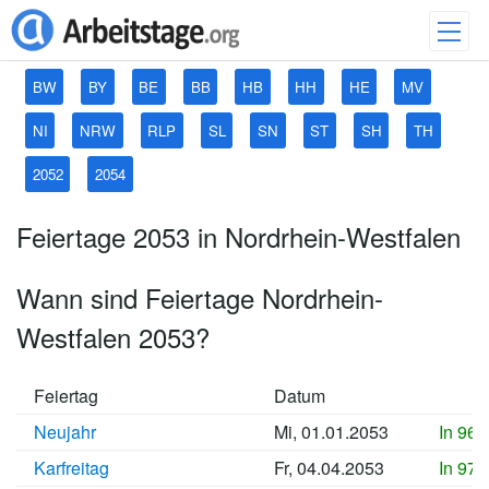
BW
BY
BE
BB
HB
HH
HE
MV
NI
NRW
RLP
SL
SN
ST
SH
TH
2052
2054
Feiertage 2053 in Nordrhein-Westfalen
Wann sind Feiertage Nordrhein-
Westfalen 2053?
Feiertag
Datum
Neujahr
Mi, 01.01.2053
In 96
Karfreitag
Fr, 04.04.2053
In 97