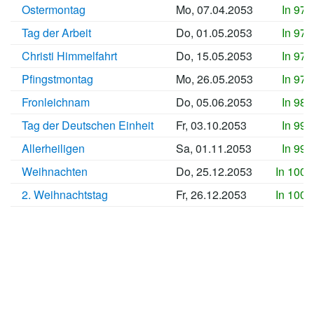
Ostermontag
Mo, 07.04.2053
In 97
Tag der Arbeit
Do, 01.05.2053
In 97
Christi Himmelfahrt
Do, 15.05.2053
In 97
Pfingstmontag
Mo, 26.05.2053
In 97
Fronleichnam
Do, 05.06.2053
In 98
Tag der Deutschen Einheit
Fr, 03.10.2053
In 99
Allerheiligen
Sa, 01.11.2053
In 99
Weihnachten
Do, 25.12.2053
In 1000
2. Weihnachtstag
Fr, 26.12.2053
In 1000