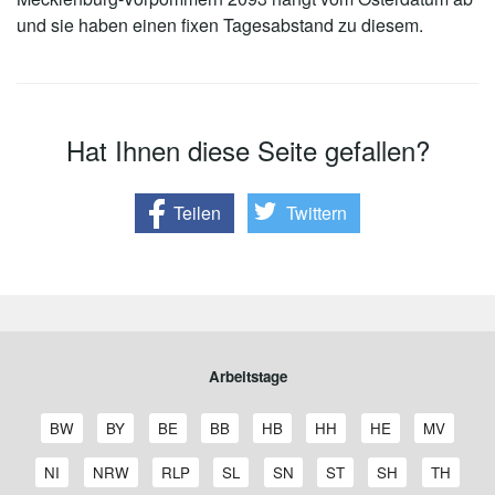
und sie haben einen fixen Tagesabstand zu diesem.
Hat Ihnen diese Seite gefallen?
Teilen
Twittern
Arbeitstage
A
A
A
A
A
A
A
A
BW
BY
BE
BB
HB
HH
HE
MV
r
r
r
r
r
r
r
r
b
b
b
b
b
b
b
b
A
A
A
A
A
A
A
A
NI
NRW
RLP
SL
SN
ST
SH
TH
e
e
e
e
e
e
e
e
r
r
r
r
r
r
r
r