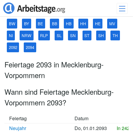
BW
BY
BE
BB
HB
HH
HE
MV
NI
NRW
RLP
SL
SN
ST
SH
TH
2092
2094
Feiertage 2093 in Mecklenburg-
Vorpommern
Wann sind Feiertage Mecklenburg-
Vorpommern 2093?
Feiertag
Datum
Neujahr
Do, 01.01.2093
In 2425