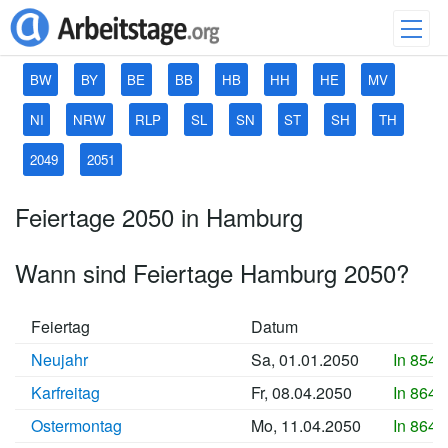
BW
BY
BE
BB
HB
HH
HE
MV
NI
NRW
RLP
SL
SN
ST
SH
TH
2049
2051
Feiertage 2050 in Hamburg
Wann sind Feiertage Hamburg 2050?
Feiertag
Datum
Neujahr
Sa, 01.01.2050
In 8547
Karfreitag
Fr, 08.04.2050
In 8644
Ostermontag
Mo, 11.04.2050
In 8647