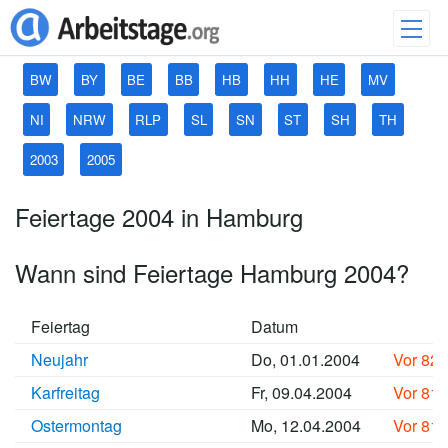
BW
BY
BE
BB
HB
HH
HE
MV
NI
NRW
RLP
SL
SN
ST
SH
TH
2003
2005
Feiertage 2004 in Hamburg
Wann sind Feiertage Hamburg 2004?
Feiertag
Datum
Neujahr
Do, 01.01.2004
Vor 82
Karfreitag
Fr, 09.04.2004
Vor 81
Ostermontag
Mo, 12.04.2004
Vor 81