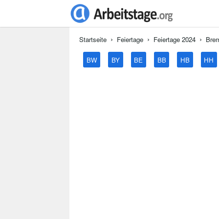
Startseite
Feiertage
Feiertage 2024
Bre
BW
BY
BE
BB
HB
HH