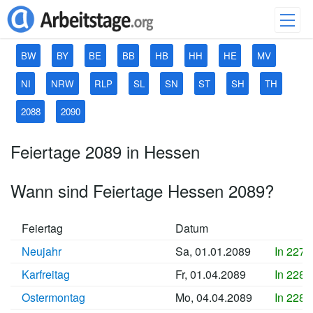
BW
BY
BE
BB
HB
HH
HE
MV
NI
NRW
RLP
SL
SN
ST
SH
TH
2088
2090
Feiertage 2089 in Hessen
Wann sind Feiertage Hessen 2089?
Feiertag
Datum
Neujahr
Sa, 01.01.2089
In 2279
Karfreitag
Fr, 01.04.2089
In 2288
Ostermontag
Mo, 04.04.2089
In 2288