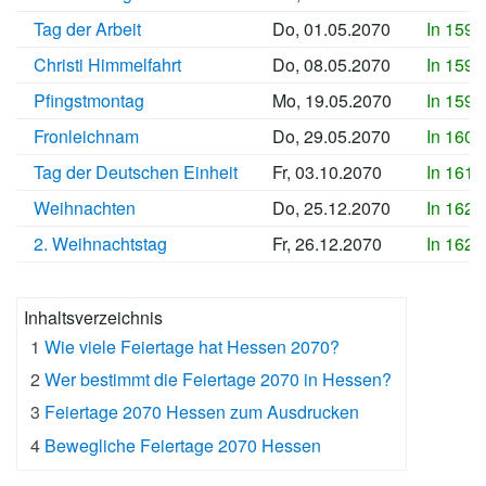
Tag der Arbeit
Do, 01.05.2070
In 1597
Christi Himmelfahrt
Do, 08.05.2070
In 1598
Pfingstmontag
Mo, 19.05.2070
In 1599
Fronleichnam
Do, 29.05.2070
In 1600
Tag der Deutschen Einheit
Fr, 03.10.2070
In 1612
Weihnachten
Do, 25.12.2070
In 1621
2. Weihnachtstag
Fr, 26.12.2070
In 1621
Inhaltsverzeichnis
1
Wie viele Feiertage hat Hessen 2070?
2
Wer bestimmt die Feiertage 2070 in Hessen?
3
Feiertage 2070 Hessen zum Ausdrucken
4
Bewegliche Feiertage 2070 Hessen