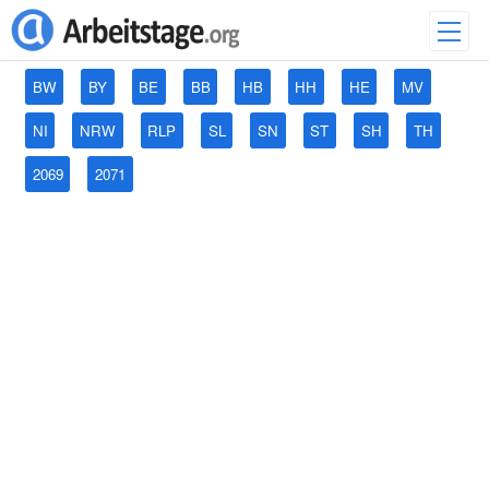
BW
BY
BE
BB
HB
HH
HE
MV
NI
NRW
RLP
SL
SN
ST
SH
TH
2069
2071