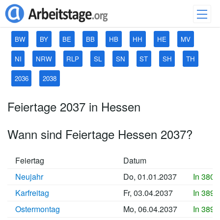
BW
BY
BE
BB
HB
HH
HE
MV
NI
NRW
RLP
SL
SN
ST
SH
TH
2036
2038
Feiertage 2037 in Hessen
Wann sind Feiertage Hessen 2037?
Feiertag
Datum
Neujahr
Do, 01.01.2037
In 3801
Karfreitag
Fr, 03.04.2037
In 3893
Ostermontag
Mo, 06.04.2037
In 3896