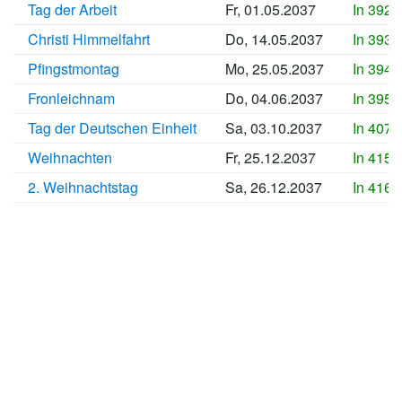
Tag der Arbeit
Fr, 01.05.2037
In 3921
Christi Himmelfahrt
Do, 14.05.2037
In 3934
Pfingstmontag
Mo, 25.05.2037
In 3945
Fronleichnam
Do, 04.06.2037
In 3955
Tag der Deutschen Einheit
Sa, 03.10.2037
In 4076
Weihnachten
Fr, 25.12.2037
In 4159
2. Weihnachtstag
Sa, 26.12.2037
In 4160