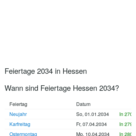
Feiertage 2034 in Hessen
Wann sind Feiertage Hessen 2034?
Feiertag
Datum
Neujahr
So, 01.01.2034
In 2702
Karfreitag
Fr, 07.04.2034
In 2798
Ostermontag
Mo, 10.04.2034
In 2801