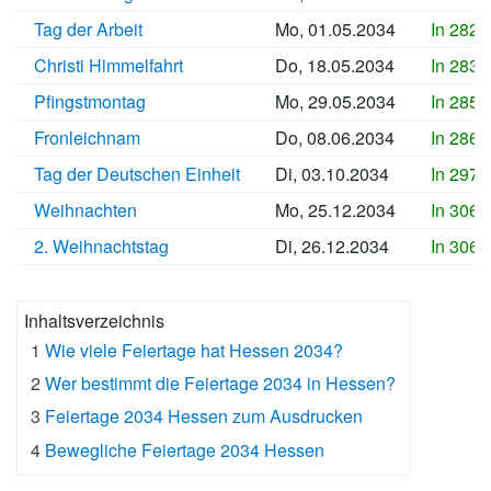
Tag der Arbeit
Mo, 01.05.2034
In 2822
Christi Himmelfahrt
Do, 18.05.2034
In 2839
Pfingstmontag
Mo, 29.05.2034
In 2850
Fronleichnam
Do, 08.06.2034
In 2860
Tag der Deutschen Einheit
Di, 03.10.2034
In 2977
Weihnachten
Mo, 25.12.2034
In 3060
2. Weihnachtstag
Di, 26.12.2034
In 3061
Inhaltsverzeichnis
1
Wie viele Feiertage hat Hessen 2034?
2
Wer bestimmt die Feiertage 2034 in Hessen?
3
Feiertage 2034 Hessen zum Ausdrucken
4
Bewegliche Feiertage 2034 Hessen