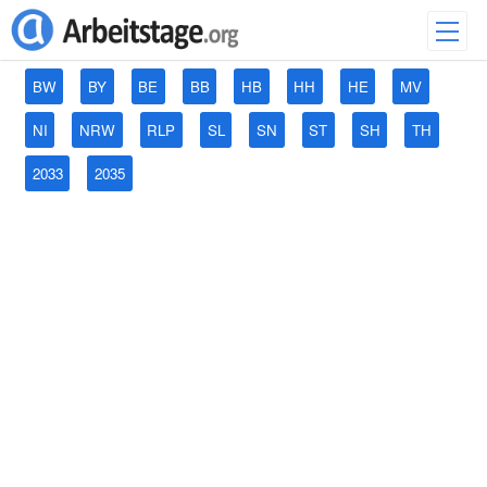
BW
BY
BE
BB
HB
HH
HE
MV
NI
NRW
RLP
SL
SN
ST
SH
TH
2033
2035