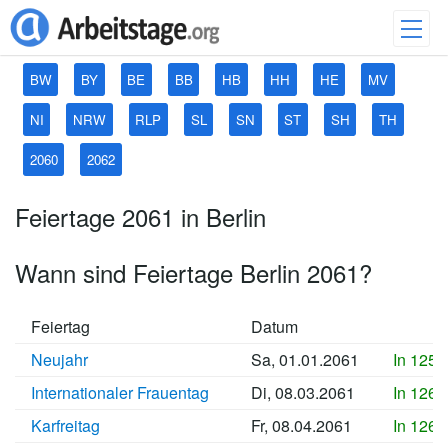
BW
BY
BE
BB
HB
HH
HE
MV
NI
NRW
RLP
SL
SN
ST
SH
TH
2060
2062
Feiertage 2061 in Berlin
Wann sind Feiertage Berlin 2061?
Feiertag
Datum
Neujahr
Sa, 01.01.2061
In 1256
Internationaler Frauentag
Di, 08.03.2061
In 1263
Karfreitag
Fr, 08.04.2061
In 1266