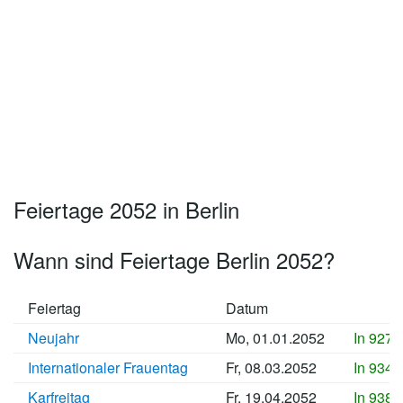
Feiertage 2052 in Berlin
Wann sind Feiertage Berlin 2052?
Feiertag
Datum
Neujahr
Mo, 01.01.2052
In 9276
Internationaler Frauentag
Fr, 08.03.2052
In 9343
Karfreitag
Fr, 19.04.2052
In 9385