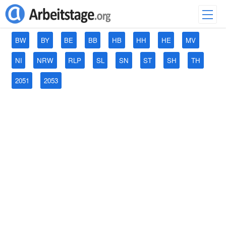
BW
BY
BE
BB
HB
HH
HE
MV
NI
NRW
RLP
SL
SN
ST
SH
TH
2051
2053