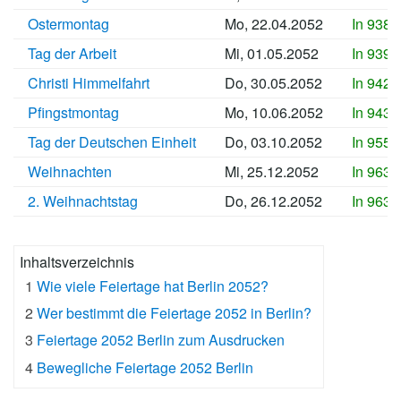
Ostermontag
Mo, 22.04.2052
In 9388
Tag der Arbeit
Mi, 01.05.2052
In 9397
Christi Himmelfahrt
Do, 30.05.2052
In 9426
Pfingstmontag
Mo, 10.06.2052
In 9437
Tag der Deutschen Einheit
Do, 03.10.2052
In 9552
Weihnachten
Mi, 25.12.2052
In 9635
2. Weihnachtstag
Do, 26.12.2052
In 9636
Inhaltsverzeichnis
1
Wie viele Feiertage hat Berlin 2052?
2
Wer bestimmt die Feiertage 2052 in Berlin?
3
Feiertage 2052 Berlin zum Ausdrucken
4
Bewegliche Feiertage 2052 Berlin