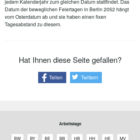
jedem Kalenderjahr zum gleichen Datum stattfindet. Das
Datum der beweglichen Feiertagen in Berlin 2052 hängt
vom Osterdatum ab und sie haben einen fixen
Tagesabstand zu diesem.
Hat Ihnen diese Seite gefallen?
Teilen
Twittern
Arbeitstage
A
A
A
A
A
A
A
A
BW
BY
BE
BB
HB
HH
HE
MV