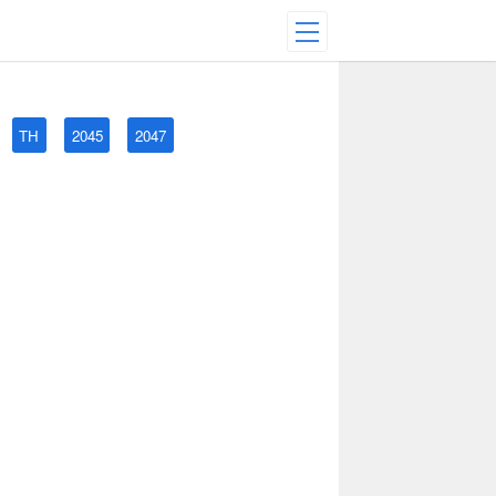
TH
2045
2047