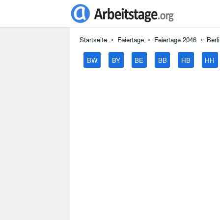
Startseite
Feiertage
Feiertage 2046
Berl
BW
BY
BE
BB
HB
HH