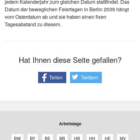
jedem Kalenderjahr zum gleichen Datum stattfindet. Das
Datum der beweglichen Feiertagen in Berlin 2039 hängt
vom Osterdatum ab und sie haben einen fixen
Tagesabstand zu diesem.
Hat Ihnen diese Seite gefallen?
Teilen
Twittern
Arbeitstage
A
A
A
A
A
A
A
A
BW
BY
BE
BB
HB
HH
HE
MV