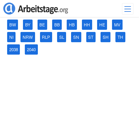
BW
BY
BE
BB
HB
HH
HE
MV
NI
NRW
RLP
SL
SN
ST
SH
TH
2038
2040