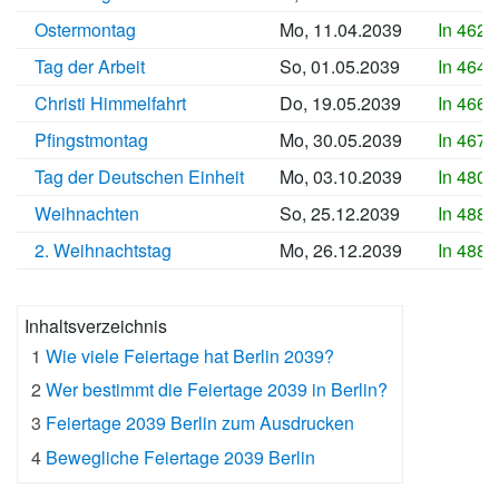
Ostermontag
Mo, 11.04.2039
In 4628
Tag der Arbeit
So, 01.05.2039
In 4648
Christi Himmelfahrt
Do, 19.05.2039
In 4666
Pfingstmontag
Mo, 30.05.2039
In 4677
Tag der Deutschen Einheit
Mo, 03.10.2039
In 4803
Weihnachten
So, 25.12.2039
In 4886
2. Weihnachtstag
Mo, 26.12.2039
In 4887
Inhaltsverzeichnis
1
Wie viele Feiertage hat Berlin 2039?
2
Wer bestimmt die Feiertage 2039 in Berlin?
3
Feiertage 2039 Berlin zum Ausdrucken
4
Bewegliche Feiertage 2039 Berlin