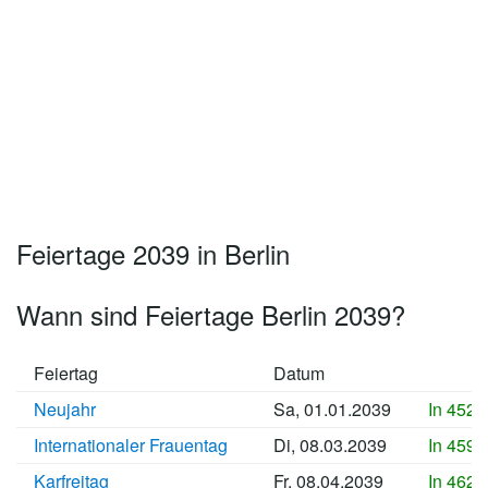
Feiertage 2039 in Berlin
Wann sind Feiertage Berlin 2039?
Feiertag
Datum
Neujahr
Sa, 01.01.2039
In 4528
Internationaler Frauentag
Di, 08.03.2039
In 4594
Karfreitag
Fr, 08.04.2039
In 4625