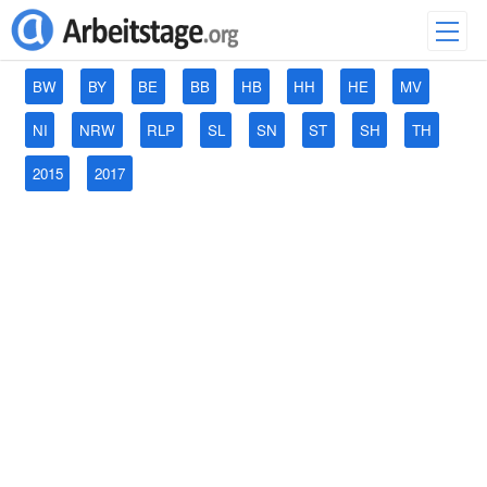
BW
BY
BE
BB
HB
HH
HE
MV
NI
NRW
RLP
SL
SN
ST
SH
TH
2015
2017