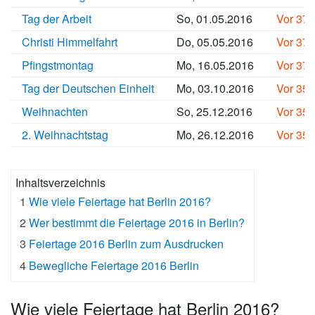
Tag der Arbeit
So, 01.05.2016
Vor 37
Christi Himmelfahrt
Do, 05.05.2016
Vor 37
Pfingstmontag
Mo, 16.05.2016
Vor 37
Tag der Deutschen Einheit
Mo, 03.10.2016
Vor 35
Weihnachten
So, 25.12.2016
Vor 35
2. Weihnachtstag
Mo, 26.12.2016
Vor 35
Inhaltsverzeichnis
1
Wie viele Feiertage hat Berlin 2016?
2
Wer bestimmt die Feiertage 2016 in Berlin?
3
Feiertage 2016 Berlin zum Ausdrucken
4
Bewegliche Feiertage 2016 Berlin
Wie viele Feiertage hat Berlin 2016?