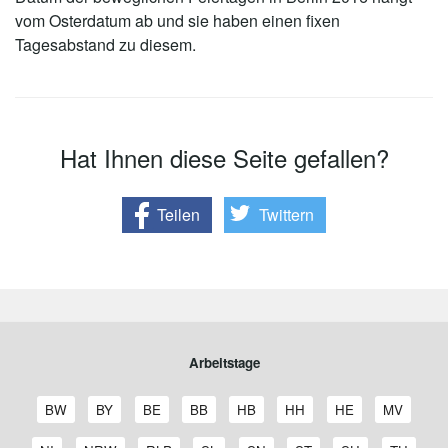
vom Osterdatum ab und sie haben einen fixen
Tagesabstand zu diesem.
Hat Ihnen diese Seite gefallen?
Teilen
Twittern
Arbeitstage
A
A
A
A
A
A
A
A
BW
BY
BE
BB
HB
HH
HE
MV
r
r
r
r
r
r
r
r
b
b
b
b
b
b
b
b