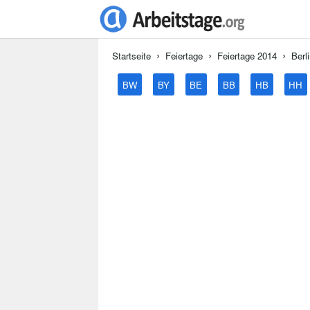
Startseite
Feiertage
Feiertage 2014
Berl
BW
BY
BE
BB
HB
HH