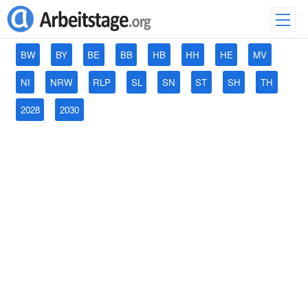
BW
BY
BE
BB
HB
HH
HE
MV
NI
NRW
RLP
SL
SN
ST
SH
TH
2028
2030