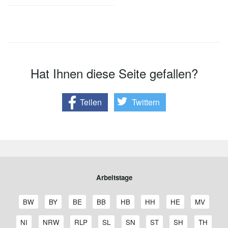
Hat Ihnen diese Seite gefallen?
Teilen
Twittern
Arbeitstage
A
A
A
A
A
A
A
A
BW
BY
BE
BB
HB
HH
HE
MV
r
r
r
r
r
r
r
r
b
b
b
b
b
b
b
b
A
A
A
A
A
A
A
A
NI
NRW
RLP
SL
SN
ST
SH
TH