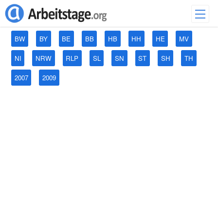
BW
BY
BE
BB
HB
HH
HE
MV
NI
NRW
RLP
SL
SN
ST
SH
TH
2007
2009