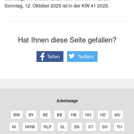
Sonntag, 12. Oktober 2025 ist in der KW 41 2025.
Hat Ihnen diese Seite gefallen?
Teilen
Twittern
Arbeitstage
A
A
A
A
A
A
A
A
BW
BY
BE
BB
HB
HH
HE
MV
r
r
r
r
r
r
r
r
b
b
b
b
b
b
b
b
A
A
A
A
A
A
A
A
NI
NRW
RLP
SL
SN
ST
SH
TH
e
e
e
e
e
e
e
e
r
r
r
r
r
r
r
r