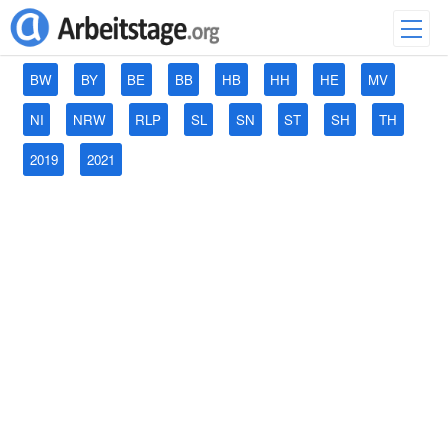
BW
BY
BE
BB
HB
HH
HE
MV
NI
NRW
RLP
SL
SN
ST
SH
TH
2019
2021