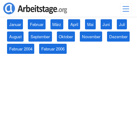
Januar
Februar
März
April
Mai
Juni
Juli
August
September
Oktober
November
Dezember
Februar 2004
Februar 2006