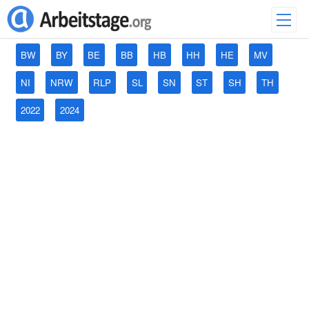
BW
BY
BE
BB
HB
HH
HE
MV
NI
NRW
RLP
SL
SN
ST
SH
TH
2022
2024