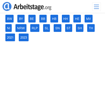
BW
BY
BE
BB
HB
HH
HE
MV
NI
NRW
RLP
SL
SN
ST
SH
TH
2021
2023